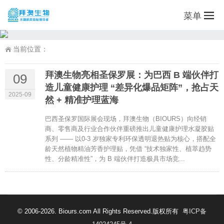
菜单
当前位置：
拜澳生物亮相圣保罗展：为巴西 B 端伙伴打
09
造儿童健康护理 “差异化爆品矩阵”，抢占天
2025-09
然 + 精准护理蓝海
巴西圣保罗国际展会现场，拜澳生物（BIOURS）向经销
商、零售商及行业合作伙伴重磅推出儿童健康护理水凝胶贴
系列 —— 以0-3 岁独家专利环保透明退热贴为核心，搭配全
龄天然植物精油芳香护理贴，凭借 “技术独家性、植萃趋势
性、分龄精准性”，为 B 端伙伴打造极具市场竞...
© 2006-2026. Biours.com All Rights Reserved.版权所有
粤ICP备