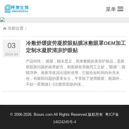
菜单
当前位置：
冷敷舒缓疲劳凝胶眼贴膜冰敷眼罩OEM加工
03
定制水凝胶清凉护眼贴
2024-04
产品特性： 眼膜，顾名思义，用来敷眼的美容护肤品，是眼
部肌肤问题的保养妙方，和面膜有异曲同工之妙，“眼膜”：眼
睛浮肿、熬夜等状况出现时使用，它能在短时间内补充水
份，有眼部问题的爱美女士，平常除了使用眼胶、眼霜外，
不妨一星期做1~2次眼部肌肤的保...
© 2006-2026. Biours.com All Rights Reserved.版权所有
粤ICP备
14024245号-4