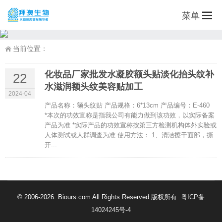
菜单
当前位置：
化妆品厂家批发水凝胶额头贴淡化抬头纹补
22
水滋润额头纹美容贴加工
2024-04
产品名称：额头纹贴 产品规格：6*13cm 产品编号：E-460
*本次的功效宣称是指我公司有能力做到该功效，以实际备案
产品为准 *实际产品的功效宣称按第三方检测机构体外实验或
人体测试或人群调查为准 使用方法： 1、清洁擦干面部，撕
开...
© 2006-2026. Biours.com All Rights Reserved.版权所有
粤ICP备
14024245号-4