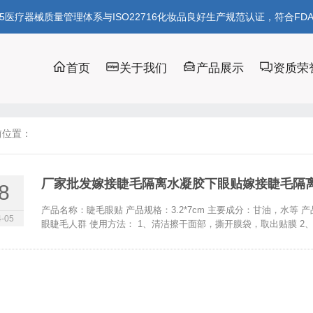
85医疗器械质量管理体系与ISO22716化妆品良好生产规范认证，符合FD
首页
关于我们
产品展示
资质荣
前位置：
厂家批发嫁接睫毛隔离水凝胶下眼贴嫁接睫毛隔
8
产品名称：睫毛眼贴 产品规格：3.2*7cm 主要成分：甘油，水等
-05
眼睫毛人群 使用方法： 1、清洁擦干面部，撕开膜袋，取出贴膜 2