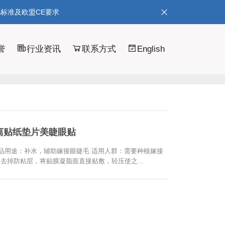
A标准及欧盟CE要求
誉
行业资讯
联系方式
English
离贴纸垫片美睫眼贴
 产品用途：补水，辅助嫁接眼睫毛 适用人群：需要种植嫁接
、去掉防粘层，将贴膜凝脂面直接贴敷，轻压使之...