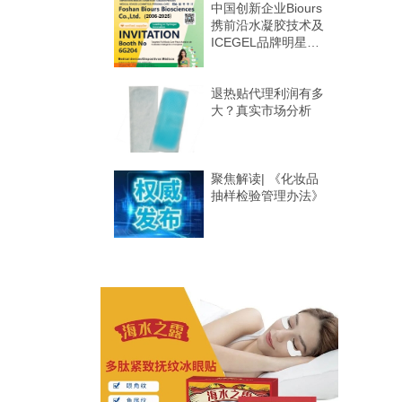
中国创新企业Biours
携前沿水凝胶技术及
ICEGEL品牌明星产
品亮相第十二届
HOMELIFE巴西国
际美容个护展
退热贴代理利润有多
大？真实市场分析
聚焦解读| 《化妆品
抽样检验管理办法》