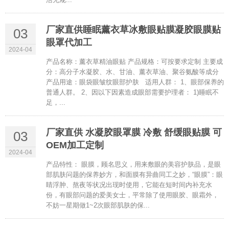
厂家直供睡眠薰衣草冰敷眼贴膜凝胶眼膜贴
03
眼罩代加工
2024-04
产品名称：薰衣草精油眼贴 产品规格：可按要求定制 主要成
分：高分子水凝胶、水、甘油、薰衣草油、聚谷氨酸等成分
产品用途：眼袋眼皱纹眼部护肤 适用人群： 1、眼部保养的
普通人群。 2、因以下因素造成眼部需要护理者： 1)睡眠不
足，...
厂家直供 水凝胶眼罩膜 冷敷 舒缓眼贴膜 可
03
OEM加工定制
2024-04
产品特性： 眼膜，顾名思义，用来敷眼的美容护肤品，是眼
部肌肤问题的保养妙方，和面膜有异曲同工之妙，“眼膜”：眼
睛浮肿、熬夜等状况出现时使用，它能在短时间内补充水
份，有眼部问题的爱美女士，平常除了使用眼胶、眼霜外，
不妨一星期做1~2次眼部肌肤的保...