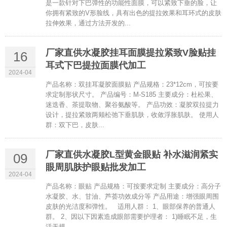
是一款针对下巴弹性的功能性面膜，可以紧致下垂的脸，让
你拥有紧致的V形脸线，具有出色的提拉效果和耳环式的皮肤
拉伸效果，通过方法开发的...
厂家直供水凝胶挂耳面膜提拉紧致V脸贴挂
16
耳式下巴提拉面膜代加工
2024-04
产品名称：双挂耳凝胶面膜贴 产品规格：23*12cm，可按要
求定制形状尺寸。 产品编号：M-S185 主要成分：杜松果、
迷迭香、茶提取物、聚谷氨酸等。 产品功效：凝胶双拉提力
设计，提拉紧致两颊松弛下垂肌肤，收敛浮胀肌肤。 使用人
群：双下巴，皮肤...
厂家直供水凝胶L型黄金眼贴 补水滋润紧实
09
眼周肌肤护眼贴批发加工
2024-04
产品名称：眼贴 产品规格：可按要求定制 主要成分：高分子
水凝胶、水、甘油、芦荟功效成分等 产品用途：增强眼周围
皮肤的光洁度和弹性。 适用人群： 1、眼部保养的普通人
群。 2、因以下因素造成眼部需要护理者： 1)睡眠不足，生
活无规...