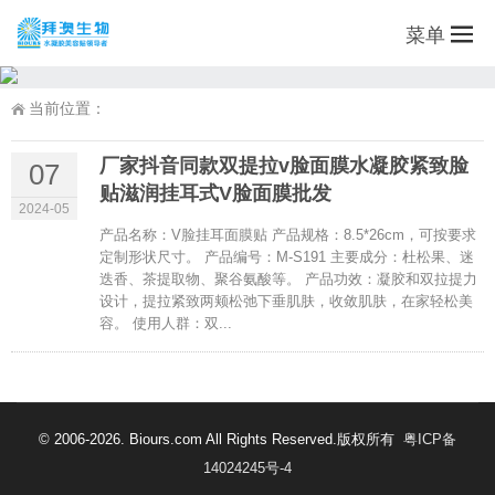
菜单
当前位置：
厂家抖音同款双提拉v脸面膜水凝胶紧致脸
07
贴滋润挂耳式V脸面膜批发
2024-05
产品名称：V脸挂耳面膜贴 产品规格：8.5*26cm，可按要求
定制形状尺寸。 产品编号：M-S191 主要成分：杜松果、迷
迭香、茶提取物、聚谷氨酸等。 产品功效：凝胶和双拉提力
设计，提拉紧致两颊松弛下垂肌肤，收敛肌肤，在家轻松美
容。 使用人群：双...
© 2006-2026. Biours.com All Rights Reserved.版权所有
粤ICP备
14024245号-4