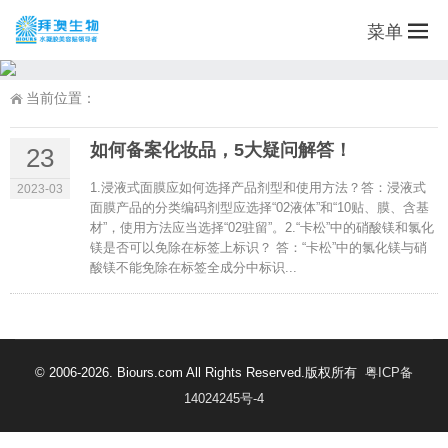
菜单
当前位置：
如何备案化妆品，5大疑问解答！
23
1.浸液式面膜应如何选择产品剂型和使用方法？答：浸液式
2023-03
面膜产品的分类编码剂型应选择“02液体”和“10贴、膜、含基
材”，使用方法应当选择“02驻留”。2.“卡松”中的硝酸镁和氯化
镁是否可以免除在标签上标识？ 答：“卡松”中的氯化镁与硝
酸镁不能免除在标签全成分中标识...
© 2006-2026. Biours.com All Rights Reserved.版权所有
粤ICP备
14024245号-4