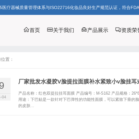
85医疗器械质量管理体系与ISO22716化妆品良好生产规范认证，符合FD
首页
关于我们
产品展示
资质荣
前位置：
厂家批发水凝胶V脸提拉面膜补水紧致小v脸挂耳
9
产品名称：红色双提拉挂耳面膜 产品编号：M-S162 产品规格：26*
-04
用途：下巴贴是一款针对下巴弹性的功能性面膜，可以紧致下垂的脸
的皮肤...