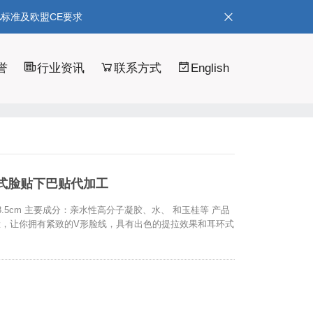
A标准及欧盟CE要求
誉
行业资讯
联系方式
English
式脸贴下巴贴代加工
8.5cm 主要成分：亲水性高分子凝胶、水、 和玉桂等 产品
，让你拥有紧致的V形脸线，具有出色的提拉效果和耳环式