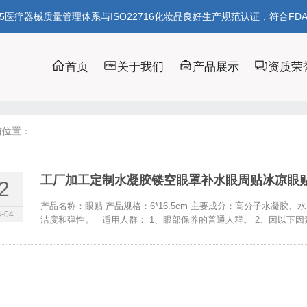
85医疗器械质量管理体系与ISO22716化妆品良好生产规范认证，符合FD
首页
关于我们
产品展示
资质荣
前位置：
工厂加工定制水凝胶镂空眼罩补水眼周贴冰凉眼
2
产品名称：眼贴 产品规格：6*16.5cm 主要成分：高分子水凝胶
-04
洁度和弹性。 适用人群： 1、眼部保养的普通人群。 2、因以下因素