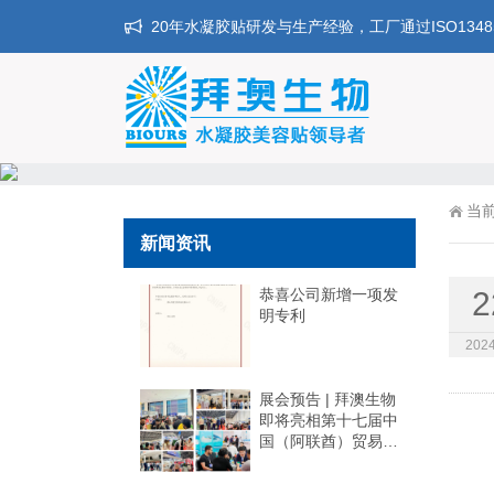
20年水凝胶贴研发与生产经验，工厂通过ISO134
当
新闻资讯
恭喜公司新增一项发
2
明专利
2024
展会预告 | 拜澳生物
即将亮相第十七届中
国（阿联酋）贸易博
览会