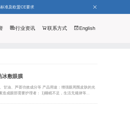
A标准及欧盟CE要求
誉
行业资讯
联系方式
English
贴冰敷眼膜
、水、甘油、芦荟功效成分等 产品用途：增强眼周围皮肤的光
造成眼部需要护理者： 1)睡眠不足，生活无规律等...