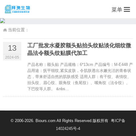
菜单
当前位置：
工厂批发水凝胶额头贴抬头纹贴淡化细纹微
13
晶法令额头纹贴膜代加工
2024-05
产品名称：额头贴 产品规格：6*13cm 产品编号：M-E448 产
品用途：抚平细纹,紧实皮肤，令肌肤透出水嫩光洁的青春状
态，带来舒适自然的肌肤感受 适用人群：有干纹、表情纹、
抬头纹、眉心纹、眼角纹（鱼尾纹）、嘴角纹（法令纹）、
下巴纹等人群。 &nbs...
© 2006-2026. Biours.com All Rights Reserved.版权所有
粤ICP备
14024245号-4