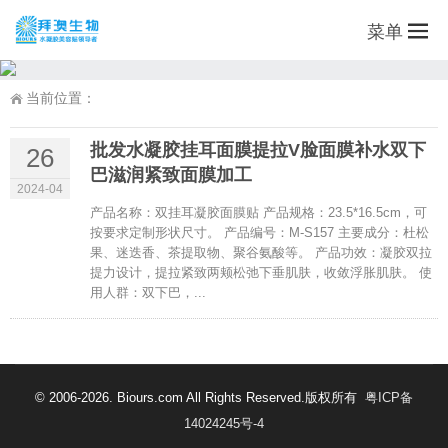
菜单
当前位置：
批发水凝胶挂耳面膜提拉V脸面膜补水双下
26
巴滋润紧致面膜加工
2024-04
产品名称：双挂耳凝胶面膜贴 产品规格：23.5*16.5cm，可
按要求定制形状尺寸。 产品编号：M-S157 主要成分：杜松
果、迷迭香、茶提取物、聚谷氨酸等。 产品功效：凝胶双拉
提力设计，提拉紧致两颊松弛下垂肌肤，收敛浮胀肌肤。 使
用人群：双下巴，...
© 2006-2026. Biours.com All Rights Reserved.版权所有
粤ICP备
14024245号-4