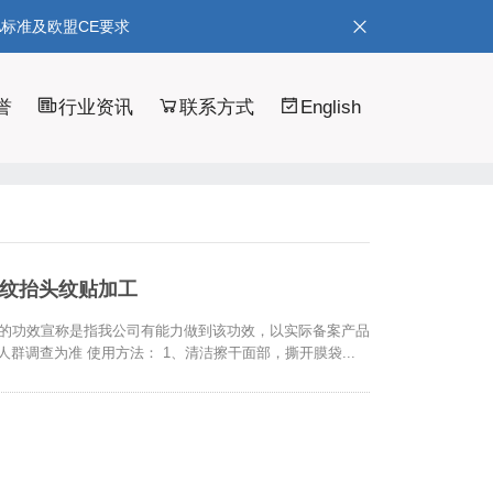
A标准及欧盟CE要求
誉
行业资讯
联系方式
English
令纹抬头纹贴加工
 *本次的功效宣称是指我公司有能力做到该功效，以实际备案产品
群调查为准 使用方法： 1、清洁擦干面部，撕开膜袋...