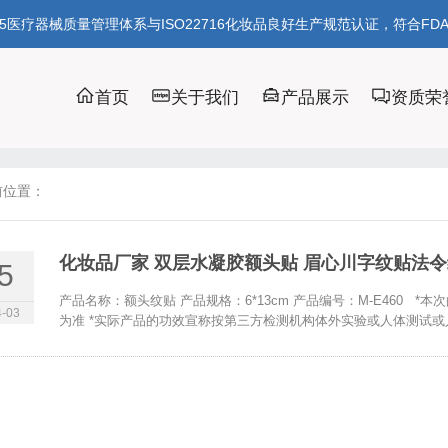
85医疗器械质量管理体系与ISO22716化妆品良好生产规范认证，符合FD
首页
关于我们
产品展示
资质荣
前位置：
化妆品厂家 双层水凝胶额头贴 眉心川字纹贴法
5
产品名称：额头纹贴 产品规格：6*13cm 产品编号：M-E460
-03
为准 *实际产品的功效宣称按第三方检测机构体外实验或人体测试或人