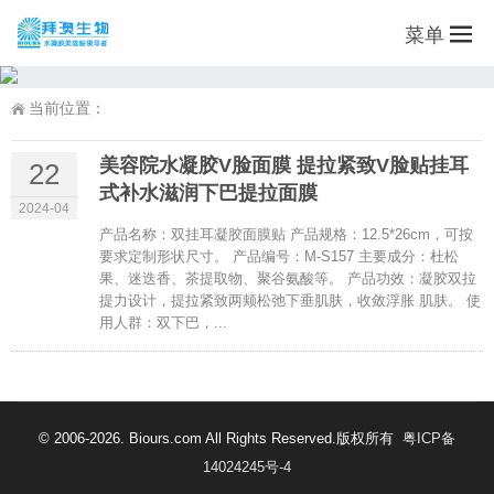
菜单
当前位置：
美容院水凝胶V脸面膜 提拉紧致V脸贴挂耳
22
式补水滋润下巴提拉面膜
2024-04
产品名称：双挂耳凝胶面膜贴 产品规格：12.5*26cm，可按
要求定制形状尺寸。 产品编号：M-S157 主要成分：杜松
果、迷迭香、茶提取物、聚谷氨酸等。 产品功效：凝胶双拉
提力设计，提拉紧致两颊松弛下垂肌肤，收敛浮胀 肌肤。 使
用人群：双下巴，...
© 2006-2026. Biours.com All Rights Reserved.版权所有
粤ICP备
14024245号-4