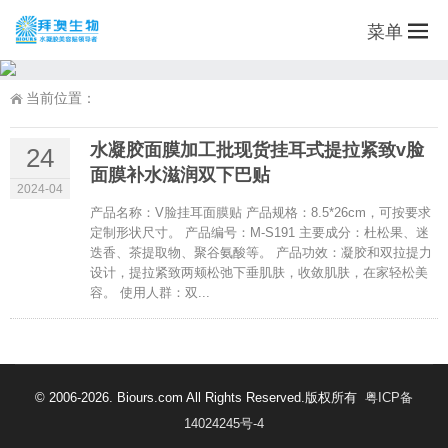
菜单
当前位置：
水凝胶面膜加工批现货挂耳式提拉紧致v脸
24
面膜补水滋润双下巴贴
2024-04
产品名称：V脸挂耳面膜贴 产品规格：8.5*26cm，可按要求
定制形状尺寸。 产品编号：M-S191 主要成分：杜松果、迷
迭香、茶提取物、聚谷氨酸等。 产品功效：凝胶和双拉提力
设计，提拉紧致两颊松弛下垂肌肤，收敛肌肤，在家轻松美
容。 使用人群：双...
© 2006-2026. Biours.com All Rights Reserved.版权所有
粤ICP备
14024245号-4