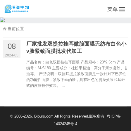
菜单
当前位置：
厂家批发双提拉挂耳微脸面膜无纺布白色小
08
v脸紧致面膜批发代加工
2024-05
产品名称：白色双提拉挂耳面膜 产品规格：23*9.5cm 产品
编号：M-S180 主要成分：杜松果精油、高分子亲水凝胶、甘
油等。 产品说明：双挂耳提拉紧致面膜是一款针对下巴弹性
的功能性面膜，紧致下垂的脸，具有出色的提拉效果和耳环
式的皮肤拉伸效果。 ...
© 2006-2026. Biours.com All Rights Reserved.版权所有
粤ICP备
14024245号-4