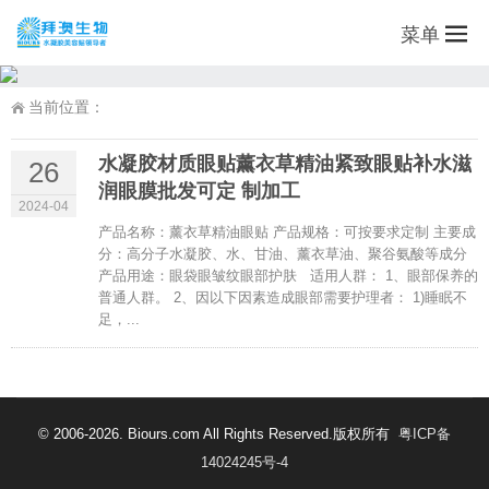
菜单
当前位置：
水凝胶材质眼贴薰衣草精油紧致眼贴补水滋
26
润眼膜批发可定 制加工
2024-04
产品名称：薰衣草精油眼贴 产品规格：可按要求定制 主要成
分：高分子水凝胶、水、甘油、薰衣草油、聚谷氨酸等成分
产品用途：眼袋眼皱纹眼部护肤 适用人群： 1、眼部保养的
普通人群。 2、因以下因素造成眼部需要护理者： 1)睡眠不
足，...
© 2006-2026. Biours.com All Rights Reserved.版权所有
粤ICP备
14024245号-4