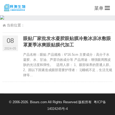
菜单
当前位置：
眼贴厂家批发水凝胶眼贴膜冷敷冰凉冰敷眼
08
罩夏季冰爽眼贴膜代加工
2024-05
产品名称：眼贴 产品规格：6*16.5cm 主要成分：高分子水
凝胶、水、甘油、芦荟功效成分等 产品用途：增强眼周围皮
肤的光洁度和弹性。 适用人群： 1、眼部保养的普通人群。
2、因以下因素造成眼部需要护理者： 1)睡眠不足，生活无规
律等...
© 2006-2026. Biours.com All Rights Reserved.版权所有
粤ICP备
14024245号-4