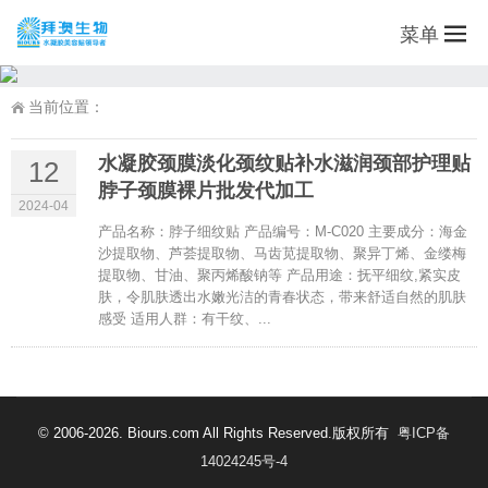
菜单
当前位置：
水凝胶颈膜淡化颈纹贴补水滋润颈部护理贴
12
脖子颈膜裸片批发代加工
2024-04
产品名称：脖子细纹贴 产品编号：M-C020 主要成分：海金
沙提取物、芦荟提取物、马齿苋提取物、聚异丁烯、金缕梅
提取物、甘油、聚丙烯酸钠等 产品用途：抚平细纹,紧实皮
肤，令肌肤透出水嫩光洁的青春状态，带来舒适自然的肌肤
感受 适用人群：有干纹、...
© 2006-2026. Biours.com All Rights Reserved.版权所有
粤ICP备
14024245号-4