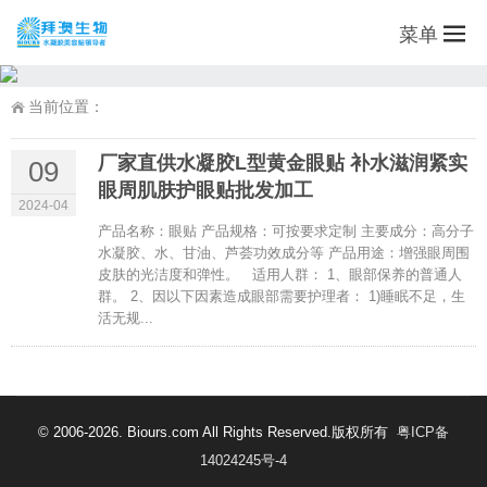
菜单
当前位置：
厂家直供水凝胶L型黄金眼贴 补水滋润紧实
09
眼周肌肤护眼贴批发加工
2024-04
产品名称：眼贴 产品规格：可按要求定制 主要成分：高分子
水凝胶、水、甘油、芦荟功效成分等 产品用途：增强眼周围
皮肤的光洁度和弹性。 适用人群： 1、眼部保养的普通人
群。 2、因以下因素造成眼部需要护理者： 1)睡眠不足，生
活无规...
© 2006-2026. Biours.com All Rights Reserved.版权所有
粤ICP备
14024245号-4