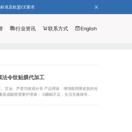
A标准及欧盟CE要求
誉
行业资讯
联系方式
English
膜法令纹贴膜代加工
胶、水、甘油、芦荟功效成分等 产品用途：增强眼周围皮肤的光
造成眼部需要护理者： 1)睡眠不足，生活无规律等...