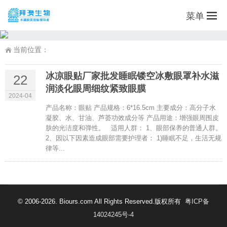
菜单
当前位置：
冰凉眼贴厂家批发睡眠镂空冰敷眼罩补水滋
22
润淡化眼周细纹紧致眼膜
2024-04
产品名称：眼贴 产品规格：6*16.5cm 主要成分：高分子水
凝胶、水、甘油、芦荟功效成分等 产品用途：增强眼周围皮
肤的光洁度和弹性。 适用人群： 1、眼部保养的普通人群。
2、因以下因素造成眼部需要护理者： 1)睡眠不足，生活无规
律等...
© 2006-2026. Biours.com All Rights Reserved.版权所有
粤ICP备
14024245号-4