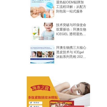
退热贴OEM贴牌加
工流程详解：从配方
到包装一站式服务
技术突破与环保使命
双重驱动：拜澳生物
ICEGEL 透明退热贴
登陆巴西婴童市场
拜澳生物携三大核心
透皮技术与 ICEgel
冰贴系列亮相 2025
印尼家居生活展，共
筑东南亚合作共赢新
格局