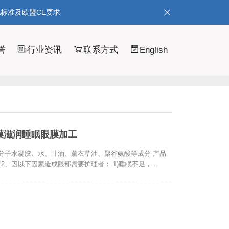
A标准及欧盟CE要求
誉
行业资讯
联系方式
English
膜滋润睡眠眼膜加工
分子水凝胶、水、甘油、薰衣草油、聚谷氨酸等成分 产品
、因以下因素造成眼部需要护理者： 1)睡眠不足，...