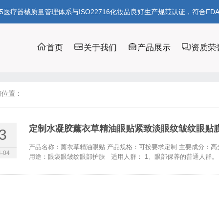
85医疗器械质量管理体系与ISO22716化妆品良好生产规范认证，符合FD
首页
关于我们
产品展示
资质荣
前位置：
定制水凝胶薰衣草精油眼贴紧致淡眼纹皱纹眼贴
3
产品名称：薰衣草精油眼贴 产品规格：可按要求定制 主要成分：高
-04
用途：眼袋眼皱纹眼部护肤 适用人群： 1、眼部保养的普通人群。 2