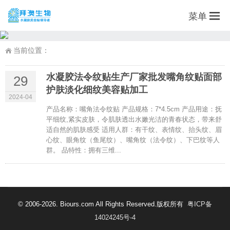
菜单
当前位置：
水凝胶法令纹贴生产厂家批发嘴角纹贴面部
29
护肤淡化细纹美容贴加工
2024-04
产品名称：嘴角法令纹贴 产品规格：7*4.5cm 产品用途：抚
平细纹,紧实皮肤，令肌肤透出水嫩光洁的青春状态，带来舒
适自然的肌肤感受 适用人群：有干纹、表情纹、抬头纹、眉
心纹、眼角纹（鱼尾纹）、嘴角纹（法令纹）、下巴纹等人
群。 品特性：拥有三维...
© 2006-2026. Biours.com All Rights Reserved.版权所有
粤ICP备
14024245号-4