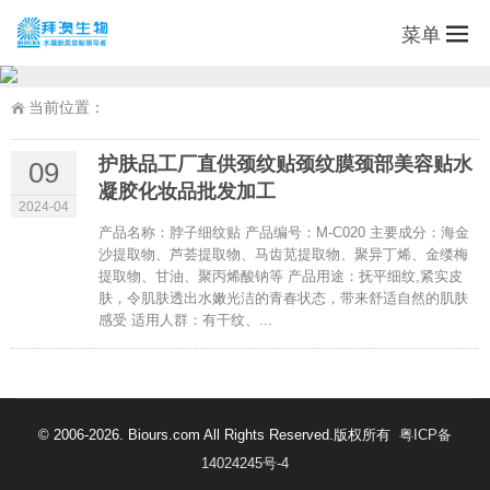
菜单
当前位置：
护肤品工厂直供颈纹贴颈纹膜颈部美容贴水
09
凝胶化妆品批发加工
2024-04
产品名称：脖子细纹贴 产品编号：M-C020 主要成分：海金
沙提取物、芦荟提取物、马齿苋提取物、聚异丁烯、金缕梅
提取物、甘油、聚丙烯酸钠等 产品用途：抚平细纹,紧实皮
肤，令肌肤透出水嫩光洁的青春状态，带来舒适自然的肌肤
感受 适用人群：有干纹、...
© 2006-2026. Biours.com All Rights Reserved.版权所有
粤ICP备
14024245号-4