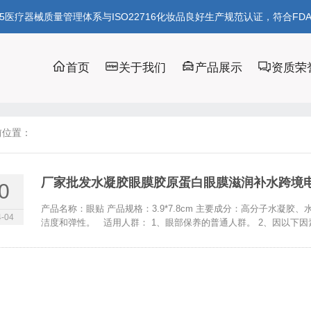
85医疗器械质量管理体系与ISO22716化妆品良好生产规范认证，符合FD
首页
关于我们
产品展示
资质荣
前位置：
厂家批发水凝胶眼膜胶原蛋白眼膜滋润补水跨境
0
产品名称：眼贴 产品规格：3.9*7.8cm 主要成分：高分子水凝
-04
洁度和弹性。 适用人群： 1、眼部保养的普通人群。 2、因以下因素