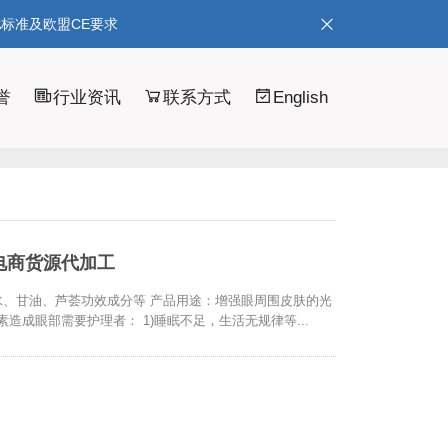
A标准及欧盟CE要求
誉
行业资讯
联系方式
English
电商货源代加工
胶、水、甘油、芦荟功效成分等 产品用途：增强眼周围皮肤的光
造成眼部需要护理者： 1)睡眠不足，生活无规律等...