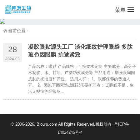
菜单
当前位置：
凝胶眼贴源头工厂 淡化细纹护理眼袋 多肽
28
玻色因眼膜 抗皱紧致
2024-03
产品名称：眼贴 产品规格：可按要求定制 主要成分：高分子
水凝胶、水、甘油、芦荟功效成分等 产品用途：增强眼周围
皮肤的光洁度和弹性。 适用人群： 1、眼部保养的普通人
群。 2、因以下因素造成眼部需要护理者： 1)睡眠不足，生
活无规律等经常熬...
© 2006-2026. Biours.com All Rights Reserved.版权所有
粤ICP备
14024245号-4