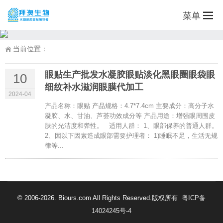
菜单
当前位置：
眼贴生产批发水凝胶眼贴淡化黑眼圈眼袋眼
10
细纹补水滋润眼膜代加工
2024-04
产品名称：眼贴 产品规格：4.7*7.4cm 主要成分：高分子水
凝胶、水、甘油、芦荟功效成分等 产品用途：增强眼周围皮
肤的光洁度和弹性。 适用人群： 1、眼部保养的普通人群。
2、因以下因素造成眼部需要护理者： 1)睡眠不足，生活无规
律等...
© 2006-2026. Biours.com All Rights Reserved.版权所有
粤ICP备
14024245号-4