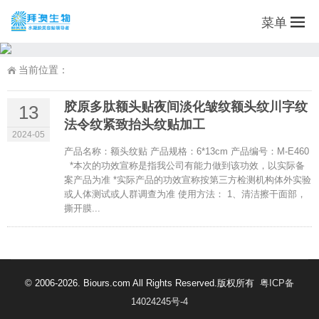
菜单
当前位置：
胶原多肽额头贴夜间淡化皱纹额头纹川字纹
13
法令纹紧致抬头纹贴加工
2024-05
产品名称：额头纹贴 产品规格：6*13cm 产品编号：M-E460
*本次的功效宣称是指我公司有能力做到该功效，以实际备
案产品为准 *实际产品的功效宣称按第三方检测机构体外实验
或人体测试或人群调查为准 使用方法： 1、清洁擦干面部，
撕开膜...
© 2006-2026. Biours.com All Rights Reserved.版权所有
粤ICP备
14024245号-4