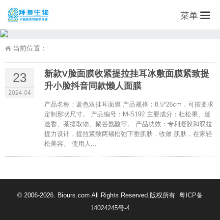
菜单
当前位置：
新款V脸面膜收紧提拉挂耳冰敷面膜紧致提
23
升小脸抖音同款懒人面膜
2024-04
产品名称：蓝色双挂耳面膜 产品规格：8.5*26cm，可按要求
定制形状尺寸。 产品编号：M-S192 主要成分：杜松果、迷
迭香、茶提取物、聚谷氨酸等。 产品功效：专利凝胶和双拉
提力设计，提拉紧致两颊松弛下垂肌肤，收敛 肌肤，在家轻
松美容。 使用人...
© 2006-2026. Biours.com All Rights Reserved.版权所有
粤ICP备
14024245号-4