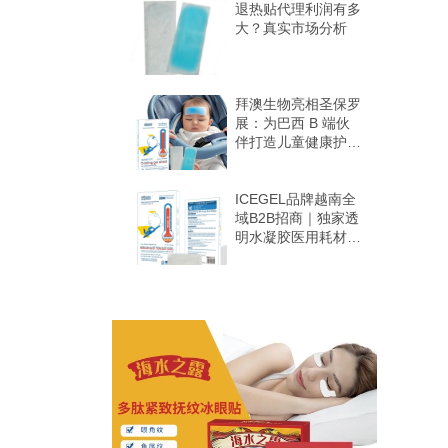
退热贴代理利润有多
大？真实市场分析
拜澳生物亮相圣保罗
展：为巴西 B 端伙
伴打造儿童健康护理
“差异化爆品矩阵”，
抢占天然 + 精准护
理蓝海
ICEGEL品牌越南全
域B2B招商｜独家透
明水凝胶医用耗材
全境区域独家代理招
募