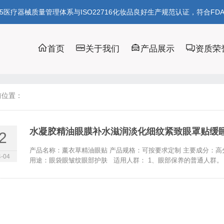
85医疗器械质量管理体系与ISO22716化妆品良好生产规范认证，符合FD
首页
关于我们
产品展示
资质荣
前位置：
水凝胶精油眼膜补水滋润淡化细纹紧致眼罩贴缓
2
产品名称：薰衣草精油眼贴 产品规格：可按要求定制 主要成分：高
-04
用途：眼袋眼皱纹眼部护肤 适用人群： 1、眼部保养的普通人群。 2