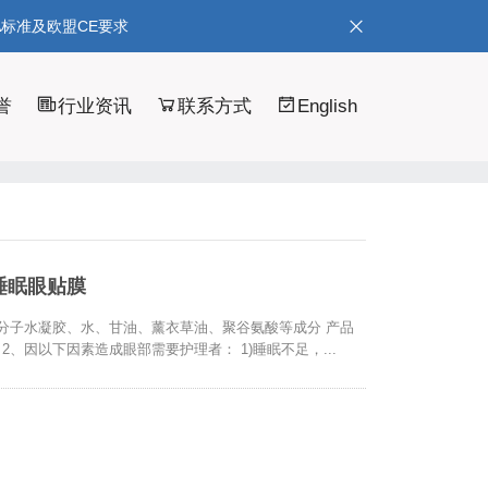
A标准及欧盟CE要求
誉
行业资讯
联系方式
English
睡眠眼贴膜
分子水凝胶、水、甘油、薰衣草油、聚谷氨酸等成分 产品
、因以下因素造成眼部需要护理者： 1)睡眠不足，...