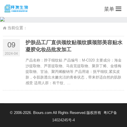
菜单
当前位置：
护肤品工厂直供颈纹贴颈纹膜颈部美容贴水
09
凝胶化妆品批发加工
2024-04
产品名称：脖子细纹贴 产品编号：M-C020 主要成分：海金
沙提取物、芦荟提取物、马齿苋提取物、聚异丁烯、金缕梅
提取物、甘油、聚丙烯酸钠等 产品用途：抚平细纹,紧实皮
肤，令肌肤透出水嫩光洁的青春状态，带来舒适自然的肌肤
感受 适用人群：有干纹、...
© 2006-2026. Biours.com All Rights Reserved.版权所有
粤ICP备
14024245号-4