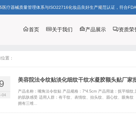
85医疗器械质量管理体系与ISO22716化妆品良好生产规范认证，符合FD
首页
关于我们
产品展示
资质荣
前位置：
美容院法令纹贴淡化细纹干纹水凝胶额头贴厂家批
9
产品名称：嘴角法令纹贴 产品规格：7*4.5cm 产品用途：抚平
-04
的肌肤感受 适用人群：有干纹、表情纹、抬头纹、眉心纹、眼角纹
拥有三维...