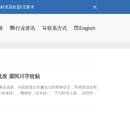
A标准及欧盟CE要求
誉
行业资讯
联系方式
English
发 眉间川字纹贴
细纹,紧实皮肤，令肌肤透出水嫩光洁的青春状态，带来舒适自然
（鱼尾纹）、嘴角纹（法令纹）、下巴纹等人群。 品特性：