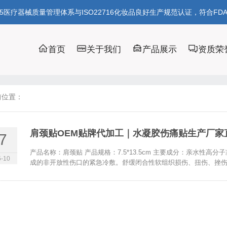
85医疗器械质量管理体系与ISO22716化妆品良好生产规范认证，符合FD
首页
关于我们
产品展示
资质荣
前位置：
肩颈贴OEM贴牌代加工｜水凝胶伤痛贴生产厂家
7
产品名称：肩颈贴 产品规格：7.5*13.5cm 主要成分：亲水性
-10
成的非开放性伤口的紧急冷敷。舒缓闭合性软组织损伤、扭伤、挫伤、