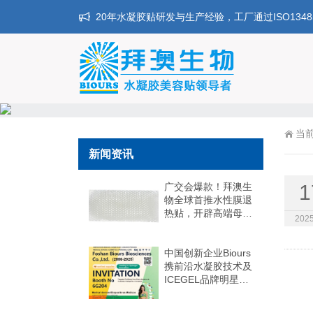
20年水凝胶贴研发与生产经验，工厂通过ISO134
当
新闻资讯
广交会爆款！拜澳生
1
物全球首推水性膜退
热贴，开辟高端母婴
2025
护理新蓝海
中国创新企业Biours
携前沿水凝胶技术及
ICEGEL品牌明星产
品亮相第十二届
HOMELIFE巴西国