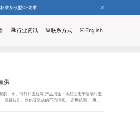
A标准及欧盟CE要求
誉
行业资讯
联系方式
English
直供
高分子凝胶、水、薄荷和玉桂等 产品用途：本品适用于运动时造
肌腱拉伤、跌伤等造成的不适症状。 适用范围： 用...