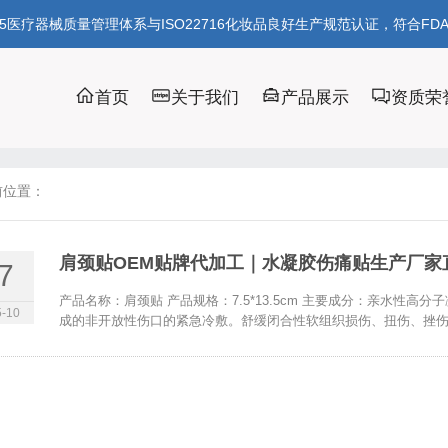
85医疗器械质量管理体系与ISO22716化妆品良好生产规范认证，符合FD
首页
关于我们
产品展示
资质荣
前位置：
肩颈贴OEM贴牌代加工｜水凝胶伤痛贴生产厂家
7
产品名称：肩颈贴 产品规格：7.5*13.5cm 主要成分：亲水性
-10
成的非开放性伤口的紧急冷敷。舒缓闭合性软组织损伤、扭伤、挫伤、