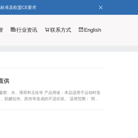
A标准及欧盟CE要求
誉
行业资讯
联系方式
English
直供
高分子凝胶、水、薄荷和玉桂等 产品用途：本品适用于运动时造
肌腱拉伤、跌伤等造成的不适症状。 适用范围： 用...