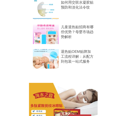
格局
如何用交联水凝胶贴
预防和淡化法令纹
儿童退热贴招商有哪
些优势？母婴市场趋
势解析
退热贴OEM贴牌加
工流程详解：从配方
到包装一站式服务