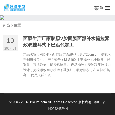
菜单
当前位置：
面膜生产厂家胶原V脸面膜面部补水提拉紧
10
致双挂耳式下巴贴代加工
2024-04
产品名称：V脸挂耳面膜贴 产品规格：8.5*26cm，可按要求
定制形状尺寸。 产品编号：M-S190 主要成分：杜松果、迷
迭香、茶提取物、聚谷氨酸等。 产品功效：凝胶和双拉提力
设计，提拉紧致两颊松弛下垂肌肤，收敛肌肤，在家轻松美
容。 使用人群：双...
© 2006-2026. Biours.com All Rights Reserved.版权所有
粤ICP备
14024245号-4