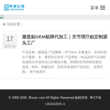
菜单
当前位置：
膝盖贴OEM贴牌代加工｜关节理疗贴定制源
17
头工厂
2025-10
产品名称：膝盖贴 产品规格：10*14cm 主要成分：亲水性高
分子凝胶、水、薄荷和玉桂等 产品用途：本品适用于运动时
造成的非开放性伤口的紧急冷敷。舒缓闭合性软组织损伤、
扭伤、挫伤、肌腱拉伤、跌伤等造成的不适症状。 适用范
围： 用于颈肩手...
© 2006-2026. Biours.com All Rights Reserved.版权所有
粤ICP备
14024245号-4