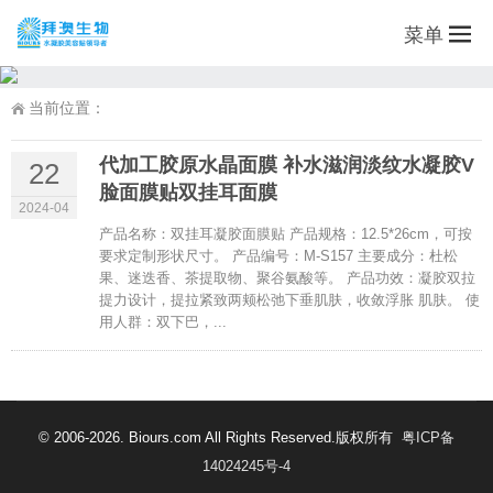
菜单
当前位置：
代加工胶原水晶面膜 补水滋润淡纹水凝胶V
22
脸面膜贴双挂耳面膜
2024-04
产品名称：双挂耳凝胶面膜贴 产品规格：12.5*26cm，可按
要求定制形状尺寸。 产品编号：M-S157 主要成分：杜松
果、迷迭香、茶提取物、聚谷氨酸等。 产品功效：凝胶双拉
提力设计，提拉紧致两颊松弛下垂肌肤，收敛浮胀 肌肤。 使
用人群：双下巴，...
© 2006-2026. Biours.com All Rights Reserved.版权所有
粤ICP备
14024245号-4