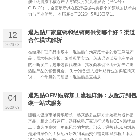
澳生物携旗下核心产品与解决方案亮相展会（展位号：
C1B126），全面展示其在医疗器械与美容个护领域的技术实
力与产业优势。 本届展会于2026年5月13日至1...
退热贴厂家直销和经销商供货哪个好？渠道
12
合作模式解析
2026-03
在健康护理产品市场中，退热贴作为家庭常备的物理降温产
品，需求持续增长。随着母婴市场、药店渠道以及电商平台
的不断发展，越来越多代理商、批发商和创业者开始关注退
热贴产品的销售机会。 对于准备进入退热贴行业的渠道商来
说，一个常见的问题是：退热贴是直接从...
退热贴OEM贴牌加工流程详解：从配方到包
04
装一站式服务
2026-03
随着大健康市场持续增长，越来越多品牌方开始布局退热贴
产品。相比自行建厂，选择成熟厂家进行退热贴OEM贴牌加
工，成为更高效、更低风险的方式。那么，退热贴OEM到底
是如何操作的？从配方研发到成品交付需要哪些流程？本文
将为您全面解析。 一、什么是退热...