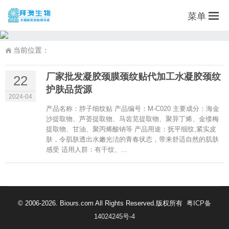
菜单
当前位置：
厂家批发凝胶颈膜颈纹贴代加工水凝胶颈纹
22
护肤品货源
2024-04
产品名称：脖子细纹贴 产品编号：M-C020 主要成分：海金
沙提取物、芦荟提取物、马齿苋提取物、聚异丁烯、金缕梅
提取物、甘油、聚丙烯酸钠等 产品用途：抚平细纹,紧实皮
肤，令肌肤透出水嫩光洁的青春状态，带来舒适自然的肌肤
感受 适用人群：有干纹、...
© 2006-2026. Biours.com All Rights Reserved.版权所有
粤ICP备
14024245号-4