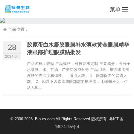
菜单
当前位置：
胶原蛋白水凝胶眼膜补水薄款黄金眼膜精华
28
液眼部护理眼膜贴批发
2024-04
产品名称：眼贴 产品规格：可按要求定制 主要成分：高分子
水凝胶、水、甘油、芦荟功效成分等 产品用途：增强眼周围
皮肤的光洁度和弹性。 适用人群： 1、眼部保养的普通人
群。 2、因以下因素造成眼部需要护理者： 1)睡眠不足，生
活无规...
© 2006-2026. Biours.com All Rights Reserved.版权所有
粤ICP备
14024245号-4