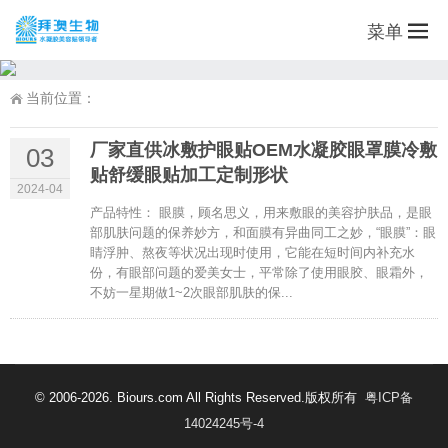
菜单
当前位置：
厂家直供冰敷护眼贴OEM水凝胶眼罩膜冷敷
03
贴舒缓眼贴加工定制形状
2024-04
产品特性： 眼膜，顾名思义，用来敷眼的美容护肤品，是眼
部肌肤问题的保养妙方，和面膜有异曲同工之妙，“眼膜”：眼
睛浮肿、熬夜等状况出现时使用，它能在短时间内补充水
份，有眼部问题的爱美女士，平常除了使用眼胶、眼霜外，
不妨一星期做1~2次眼部肌肤的保...
© 2006-2026. Biours.com All Rights Reserved.版权所有
粤ICP备
14024245号-4