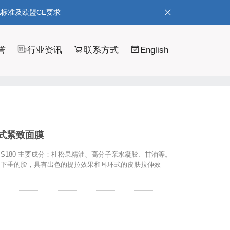
A标准及欧盟CE要求
誉
行业资讯
联系方式
English
式紧致面膜
M-S180 主要成分：杜松果精油、高分子亲水凝胶、甘油等。
致下垂的脸，具有出色的提拉效果和耳环式的皮肤拉伸效