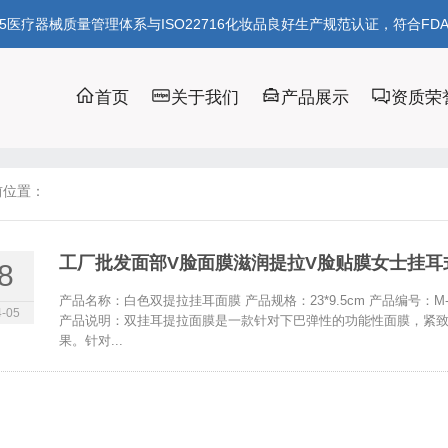
85医疗器械质量管理体系与ISO22716化妆品良好生产规范认证，符合FD
首页
关于我们
产品展示
资质荣
前位置：
工厂批发面部V脸面膜滋润提拉V脸贴膜女士挂耳
8
产品名称：白色双提拉挂耳面膜 产品规格：23*9.5cm 产品编号：
-05
产品说明：双挂耳提拉面膜是一款针对下巴弹性的功能性面膜，紧
果。针对...