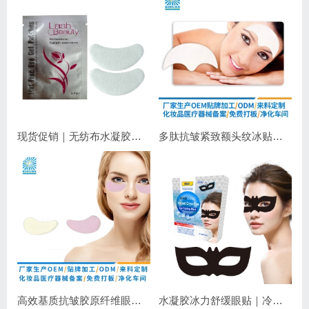
现货促销｜无纺布水凝胶睫毛眼贴 嫁接睫毛专用 补水保湿不干扰操作
多肽抗皱紧致额头纹冰贴｜淡化抬头纹紧致显年轻
高效基质抗皱胶原纤维眼膜｜抗皱紧致保湿
水凝胶冰力舒缓眼贴｜冷敷降温，长效保湿，焕亮双眼