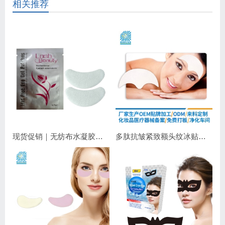
相关推荐
现货促销｜无纺布水凝胶睫毛眼贴 嫁接睫毛专用 补水保湿不干扰操作
多肽抗皱紧致额头纹冰贴｜淡化抬头纹紧致显年轻