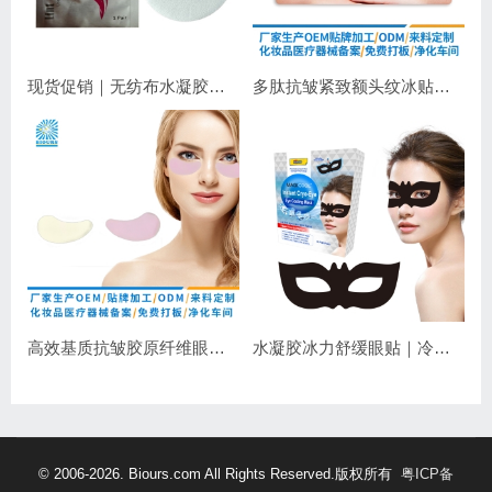
现货促销｜无纺布水凝胶睫毛眼贴 嫁接睫毛专用 补水保湿不干扰操作
多肽抗皱紧致额头纹冰贴｜淡化抬头纹紧致显年轻
高效基质抗皱胶原纤维眼膜｜抗皱紧致保湿
水凝胶冰力舒缓眼贴｜冷敷降温，长效保湿，焕亮双眼
© 2006-2026. Biours.com All Rights Reserved.版权所有
粤ICP备