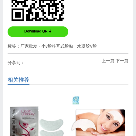
Download QR 🠋
标签：
厂家批发
·
小v脸挂耳式脸贴
·
水凝胶V脸
上一篇
下一篇
分享到：
相关推荐