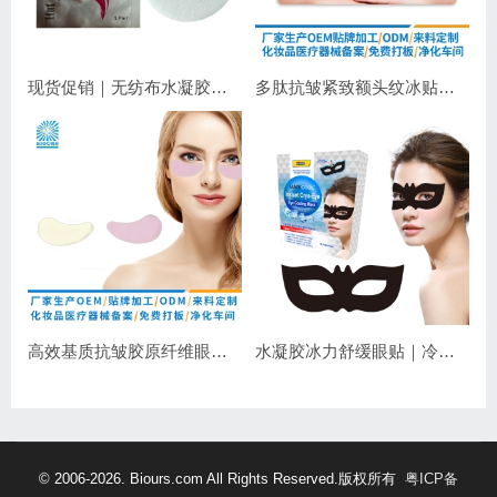
现货促销｜无纺布水凝胶睫毛眼贴 嫁接睫毛专用 补水保湿不干扰操作
多肽抗皱紧致额头纹冰贴｜淡化抬头纹紧致显年轻
高效基质抗皱胶原纤维眼膜｜抗皱紧致保湿
水凝胶冰力舒缓眼贴｜冷敷降温，长效保湿，焕亮双眼
© 2006-2026. Biours.com All Rights Reserved.版权所有
粤ICP备