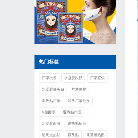
热门标签
厂家批发
水凝胶眼贴
厂家直供
水凝胶额头贴
拜澳生物
退热贴厂家
源头厂家批发
V脸面膜
退热贴代理
水凝胶面膜
退热贴招商
透明退热贴
额头贴
儿童退热贴