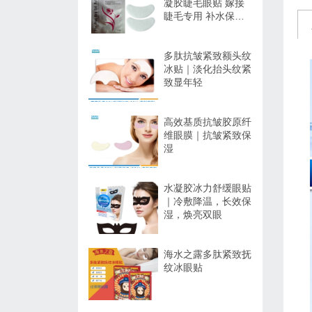
凝胶睫毛眼贴 嫁接
睫毛专用 补水保湿
不干扰操作
多肽抗皱紧致额头纹
冰贴｜淡化抬头纹紧
致显年轻
高效基质抗皱胶原纤
维眼膜｜抗皱紧致保
湿
水凝胶冰力舒缓眼贴
｜冷敷降温，长效保
湿，焕亮双眼
海水之露多肽紧致抚
纹冰眼贴