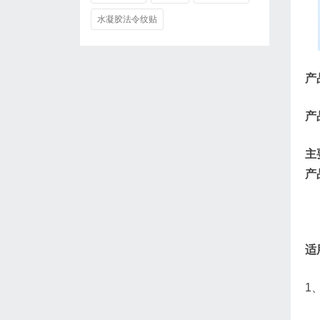
水凝胶法令纹贴
产
产
主
产
适
1