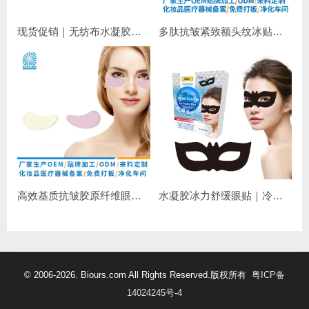
现货促销｜无纺布水凝胶睫毛眼贴 嫁接睫毛专用 补水保湿不干扰操作
多肽抗皱紧致额头纹冰贴｜淡化抬头纹紧致显年轻
高效基质抗皱胶原纤维眼膜｜抗皱紧致保湿
水凝胶冰力舒缓眼贴｜冷敷降温，长效保湿，焕亮双眼
© 2006-2026. Biours.com All Rights Reserved.版权所有
粤ICP备
14024245号-4