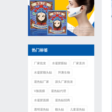
热门标签
厂家批发
水凝胶眼贴
厂家直供
水凝胶额头贴
拜澳生物
退热贴厂家
源头厂家批发
V脸面膜
退热贴代理
水凝胶面膜
退热贴招商
透明退热贴
额头贴
儿童退热贴