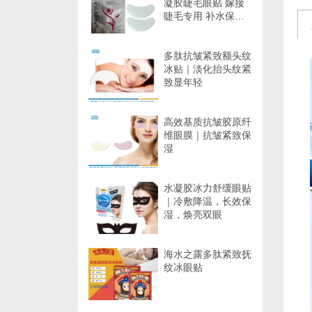
凝胶睫毛眼贴 嫁接
睫毛专用 补水保湿
不干扰操作
多肽抗皱紧致额头纹
冰贴｜淡化抬头纹紧
致显年轻
高效基质抗皱胶原纤
维眼膜｜抗皱紧致保
湿
水凝胶冰力舒缓眼贴
｜冷敷降温，长效保
湿，焕亮双眼
海水之露多肽紧致抚
纹冰眼贴