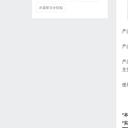
水凝胶法令纹贴
产
产
产
主
使
*
*